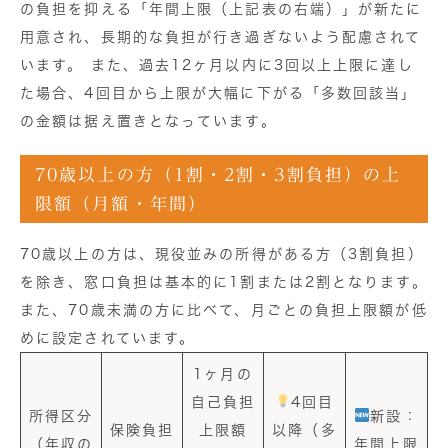
の負担を抑える「年間上限（上記表の右端）」
が新たに
用意され、長期的な負担が行き過ぎないよう配慮されて
います。 また、過去12ヶ月以内に3回以上上限に達し
た場合、4回目から上限が大幅に下がる
「多数回該当」
の金額は据え置きとなっています。
70歳以上の方（1割・2割・3割負担）の上
限額（月額・年間）
70歳以上の方は、現役並みの所得がある方（3割負担）
を除き、窓口負担は基本的に1割または2割となります。
また、70歳未満の方に比べて、月ごとの負担上限額が低
めに設定されています。
1ヶ月の
自己負担
4回目
所得区分
新設：
保険負担
上限額
以降（多
（年収の
年間上限