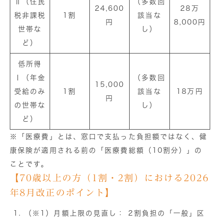
Ⅱ（住民
（多数回
24,600
28万
税非課税
1割
該当な
円
8,000円
世帯な
し）
ど）
低所得
Ⅰ（年金
（多数回
15,000
受給のみ
1割
該当な
18万円
円
の世帯な
し）
ど）
※「医療費」とは、窓口で支払った負担額ではなく、健
康保険が適用される前の「医療費総額（10割分）」の
ことです。
【70歳以上の方（1割・2割）における2026
年8月改正のポイント】
（※1）
月額上限の見直し：
2割負担の「一般」区