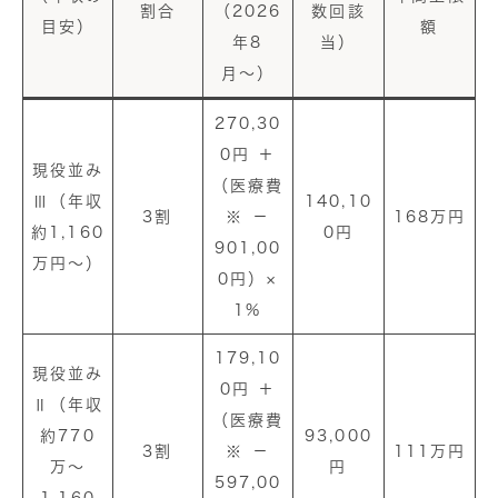
割合
（2026
数回該
目安）
額
年8
当）
月〜）
270,30
0円 ＋
現役並み
（医療費
Ⅲ（年収
140,10
3割
※ －
168万円
約1,160
0円
901,00
万円〜）
0円）×
1%
179,10
現役並み
0円 ＋
Ⅱ（年収
（医療費
約770
93,000
3割
※ －
111万円
万〜
円
597,00
1,160