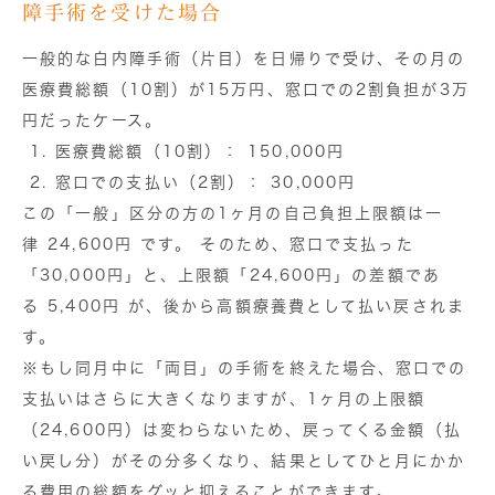
障手術を受けた場合
一般的な白内障手術（片目）を日帰りで受け、その月の
医療費総額（10割）が
15万円
、窓口での2割負担が
3万
円
だったケース。
医療費総額（10割）：
150,000円
窓口での支払い（2割）：
30,000円
この「一般」区分の方の1ヶ月の自己負担上限額は一
律
24,600円
です。 そのため、窓口で支払った
「30,000円」と、上限額「24,600円」の差額であ
る
5,400円
が、後から高額療養費として払い戻されま
す。
※もし同月中に「両目」の手術を終えた場合、窓口での
支払いはさらに大きくなりますが、1ヶ月の上限額
（24,600円）は変わらないため、戻ってくる金額（払
い戻し分）がその分多くなり、結果としてひと月にかか
る費用の総額をグッと抑えることができます。