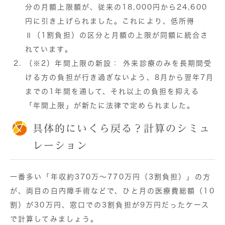
分の月額上限額が、従来の18,000円から
24,600
円
に引き上げられました。これにより、低所得
Ⅱ（1割負担）の区分と月額の上限が同額に統合さ
れています。
（※2）
年間上限の新設：
外来診療のみを長期間受
ける方の負担が行き過ぎないよう、8月から翌年7月
までの1年間を通して、それ以上の負担を抑える
「年間上限」が新たに法律で定められました。
具体的にいくら戻る？計算のシミュ
レーション
一番多い「年収約370万〜770万円（3割負担）」
の方
が、両目の白内障手術などで、ひと月の医療費総額（10
割）が
30万円、窓口での3割負担が
9万円
だったケース
で計算してみましょう。