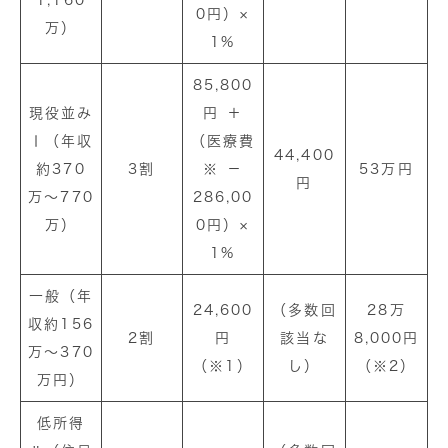
0円）×
万）
1%
85,800
現役並み
円 ＋
Ⅰ（年収
（医療費
44,400
約370
3割
※ －
53万円
円
万〜770
286,00
万）
0円）×
1%
一般（年
24,600
（多数回
28万
収約156
2割
円
該当な
8,000円
万〜370
（※1）
し）
（※2）
万円）
低所得