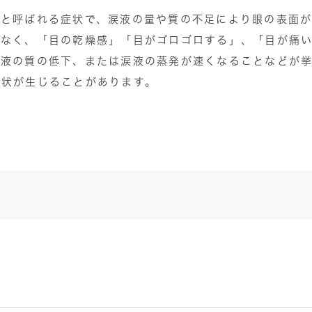
）と呼ばれる症状で、涙液の量や質の不足により眼の表面
でなく、「目の乾燥感」「目がゴロゴロする」、「目が痛
涙液の質の低下、または涙液の蒸発が速くなることなどが
症状が生じることがあります。