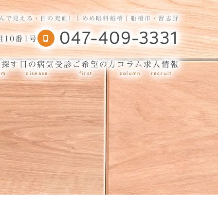
んで見える・目の充血）｜めめ眼科船橋｜船橋市・習志野
047-409-3331
10番1号
ら探す
目の病気
受診ご希望の方
コラム
求人情報
om
disease
first
column
recruit