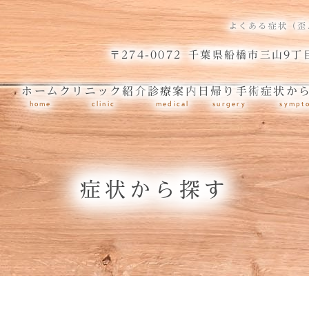
よくある症状（歪
〒274-0072
千葉県船橋市三山9丁目
ホーム
クリニック紹介
診療案内
日帰り手術
症状か
home
clinic
medical
surgery
sympt
症状から探す