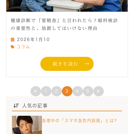
健康診断で「要精査」と言われたら？眼科検診
の重要性と、放置してはいけない理由
2026年1月10
コラム
続きを読む
«
»
1
2
3
4
5
人気の記事
急増中の「スマホ急性内斜視」とは?