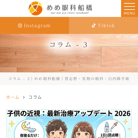
MENU
Instagram
Tiktok
コラム - 3
コラム - 3｜めめ眼科船橋｜習志野・実籾の眼科・白内障手術
ホーム
コラム